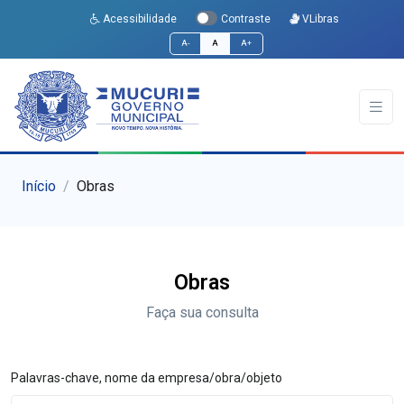
Acessibilidade
VLibras
Contraste
A-
A
A+
Início
Obras
Obras
Faça sua consulta
Palavras-chave, nome da empresa/obra/objeto