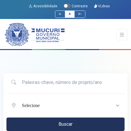
Acessibilidade
VLibras
Contraste
A-
A
A+
Palavras-chave, número de projeto/ano
City, state, or zip
Buscar