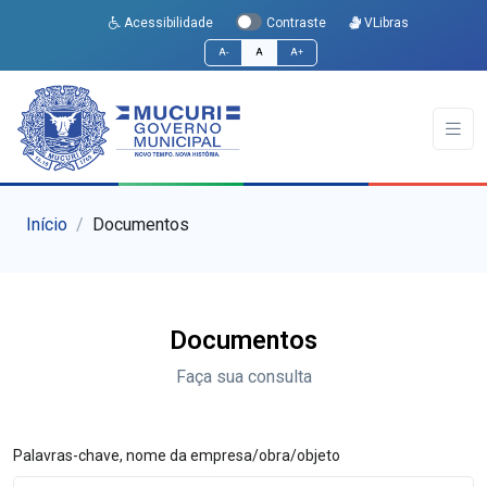
Acessibilidade
VLibras
Contraste
A-
A
A+
Início
Documentos
Documentos
Faça sua consulta
Palavras-chave, nome da empresa/obra/objeto