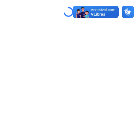
Rua Canárias, 190 - Bairro Malvinas, 45807-000 - Mucuri - BA
(73) 3206 1221 / 3206 1223
Como chegar
Atendimento
Horário de Funcionamento ao público: 8h às 13h.
comunicacao@mucuri.ba.gov.br
Transparência