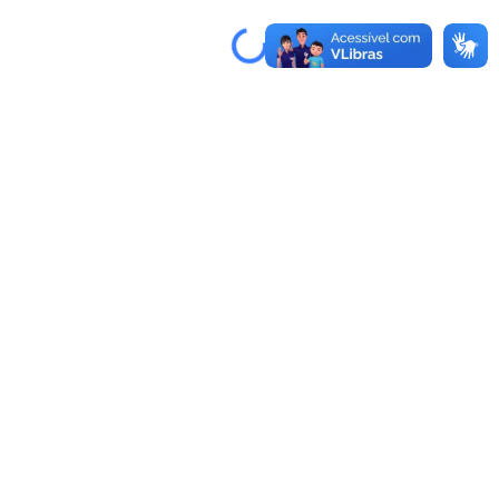
Rua Canárias, 190 - Bairro Malvinas, 45807-000 - Mucuri - BA
(73) 3206 1221 / 3206 1223
Como chegar
Atendimento
Horário de Funcionamento ao público: 8h às 13h.
comunicacao@mucuri.ba.gov.br
Transparência