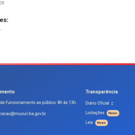
09
es:
%
imento
Transparência
 de Funcionamento ao público: 8h às 13h.
Diário Oficial
Licitações
cacao@mucuri.ba.gov.br
Novo
Leis
Novo