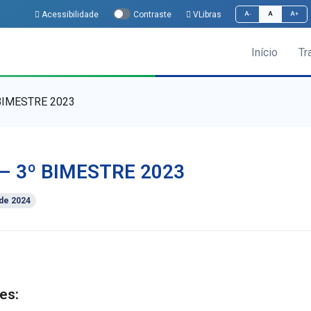
Acessibilidade
VLibras
Contraste
A-
A
A+
Início
Tr
BIMESTRE 2023
– 3º BIMESTRE 2023
 de 2024
es: