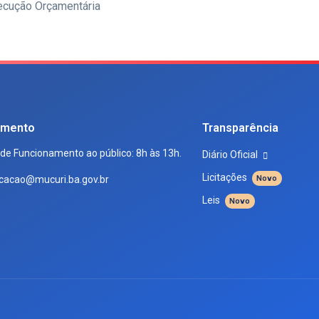
ecução Orçamentária
imento
Transparência
 de Funcionamento ao público: 8h às 13h.
Diário Oficial
Licitações
cacao@mucuri.ba.gov.br
Novo
Leis
Novo