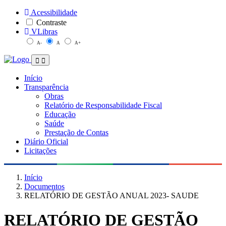
Acessibilidade
Contraste
VLibras
A-
A
A+
Início
Transparência
Obras
Relatório de Responsabilidade Fiscal
Educação
Saúde
Prestação de Contas
Diário Oficial
Licitações
Início
Documentos
RELATÓRIO DE GESTÃO ANUAL 2023- SAUDE
RELATÓRIO DE GESTÃO