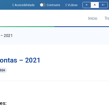
Acessibilidade
VLibras
Contraste
A-
A
A+
Início
Tr
 – 2021
ontas – 2021
2024
es: