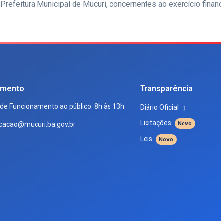
Prefeitura Municipal de Mucuri, concernentes ao exercício finan
imento
Transparência
 de Funcionamento ao público: 8h às 13h.
Diário Oficial
Licitações
cacao@mucuri.ba.gov.br
Novo
Leis
Novo